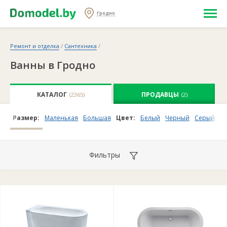
Гродно
Ремонт и отделка
/
Сантехника
/
Ванны в Гродно
КАТАЛОГ
ПРОДАВЦЫ
(2365)
(2)
Размер:
Маленькая
Большая
Цвет:
Белый
Черный
Серый
П
Фильтры