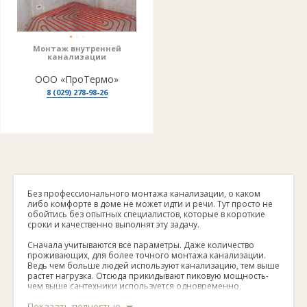
Монтаж внутренней
канализации
ООО «ПроТермо»
8 (029) 278-98-26
Без профессионального монтажа канализации, о каком
либо комфорте в доме не может идти и речи. Тут просто не
обойтись без опытных специалистов, которые в короткие
сроки и качественно выполнят эту задачу.
Сначала учитываются все параметры. Даже количество
проживающих, для более точного монтажа канализации.
Ведь чем больше людей используют канализацию, тем выше
растет нагрузка. Отсюда прикидывают пиковую мощность-
чем выше сантехники используется одновременно,
следовательно, растет и объем единовременного залпового
Показать полностью
сброса.