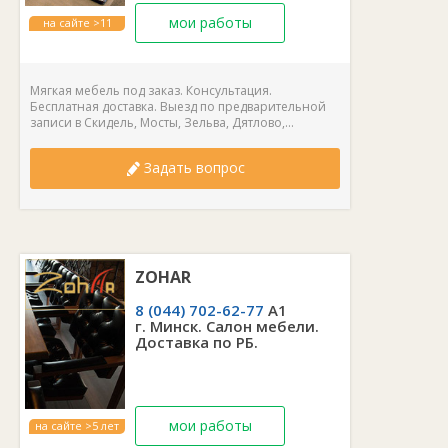
мои работы
на сайте >11
лет
Мягкая мебель под заказ. Консультация.
Бесплатная доставка. Выезд по предварительной
записи в Скидель, Мосты, Зельва, Дятлово,...
Задать вопрос
ZOHAR
8 (044) 702-62-77
А1
г. Минск. Салон мебели.
Доставка по РБ.
мои работы
на сайте >5 лет