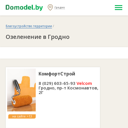
Гродно
Благоустройство территории
/
Озеленение в Гродно
КомфортСтрой
8 (029) 603-65-93
Velcom
Гродно, пр-т Космонавтов,
2Г
на сайте >13
лет