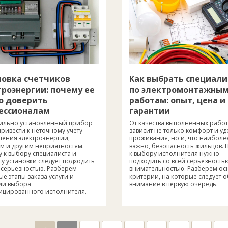
новка счетчиков
Как выбрать специали
троэнергии: почему ее
по электромонтажны
о доверить
работам: опыт, цена и
ессионалам
гарантии
ильно установленный прибор
От качества выполненных работ
ривести к неточному учету
зависит не только комфорт и уд
ления электроэнергии,
проживания, но и, что наиболе
м и другим неприятностям.
важно, безопасность жильцов. 
 к выбору специалиста и
к выбору исполнителя нужно
у установки следует подходить
подходить со всей серьезность
 серьезностью. Разберем
внимательностью. Разберем о
е этапы заказа услуги и
критерии, на которые следует 
ии выбора
внимание в первую очередь.
ицированного исполнителя.