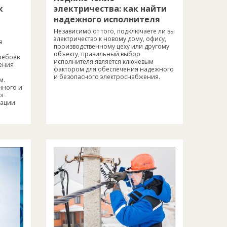
к
электричества: как найти
надежного исполнителя
Независимо от того, подключаете ли вы
электричество к новому дому, офису,
я
производственному цеху или другому
объекту, правильный выбор
ребоев
исполнителя является ключевым
ения
фактором для обеспечения надежного
и безопасного электроснабжения.
м.
нного и
ог
зации