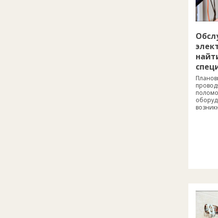
Обсл
элек
найт
спец
Планов
провод
поломо
оборуд
возник