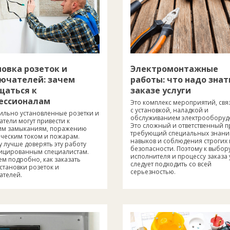
новка розеток и
Электромонтажные
ючателей: зачем
работы: что надо знат
щаться к
заказе услуги
ессионалам
Это комплекс мероприятий, св
с установкой, наладкой и
ильно установленные розетки и
обслуживанием электрооборуд
тели могут привести к
Это сложный и ответственный п
им замыканиям, поражению
требующий специальных знани
ическим током и пожарам.
навыков и соблюдения строгих
 лучше доверять эту работу
безопасности. Поэтому к выбор
ицированным специалистам.
исполнителя и процессу заказа 
м подробно, как заказать
следует подходить со всей
установки розеток и
серьезностью.
ателей.