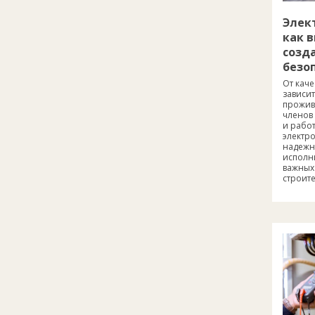
Элек
как 
созд
безо
От кач
зависит
прожива
членов
и рабо
электр
надежн
исполн
важных
строите