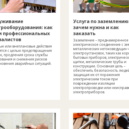
уживание
Услуга по заземлению
трооборудования: как
зачем нужна и как
и профессиональных
заказать
иалистов
Заземление – преднамеренное
электрическое соединение с з
ые или внеплановые действия
металлических нетоковедущих 
ятся с целью предотвращения
электроустановок, таких как кор
к, продления срока службы
бытовых приборов, электричес
ования и снижения рисков
щитки, металлические трубы и
новения аварийных ситуаций.
конструкции. Основная цель –
обеспечить безопасность люде
защищая их от поражения
электрическим током при
повреждении изоляции
электропроводки или неисправ
электроприборов.