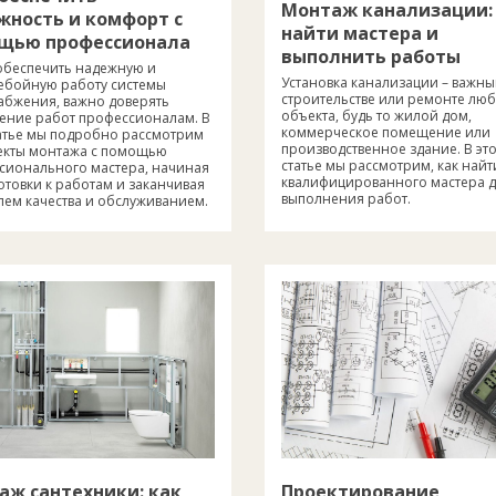
Монтаж канализации:
жность и комфорт с
найти мастера и
щью профессионала
выполнить работы
обеспечить надежную и
Установка канализации – важный
ебойную работу системы
строительстве или ремонте лю
абжения, важно доверять
объекта, будь то жилой дом,
ение работ профессионалам. В
коммерческое помещение или
татье мы подробно рассмотрим
производственное здание. В эт
пекты монтажа с помощью
статье мы рассмотрим, как найт
сионального мастера, начиная
квалифицированного мастера 
отовки к работам и заканчивая
выполнения работ.
лем качества и обслуживанием.
аж сантехники: как
Проектирование