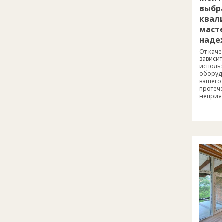
выбр
квал
маст
наде
От кач
зависит
исполь
оборуд
вашего 
протече
неприя