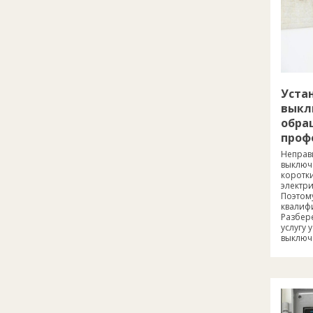
Уста
выкл
обра
проф
Неправ
выключа
коротк
электр
Поэтому
квалиф
Разбере
услугу 
выключ