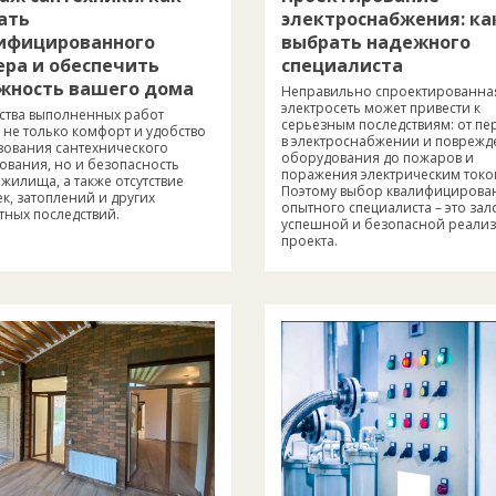
ать
электроснабжения: ка
ифицированного
выбрать надежного
ера и обеспечить
специалиста
жность вашего дома
Неправильно спроектированна
электросеть может привести к
ества выполненных работ
серьезным последствиям: от пе
 не только комфорт и удобство
в электроснабжении и поврежд
зования сантехнического
оборудования до пожаров и
ования, но и безопасность
поражения электрическим токо
жилища, а также отсутствие
Поэтому выбор квалифицирова
к, затоплений и других
опытного специалиста – это зал
тных последствий.
успешной и безопасной реали
проекта.