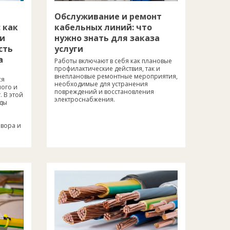
Обслуживание и ремонт
 как
кабельных линий: что
 и
нужно знать для заказа
сть
услуги
а
Работы включают в себя как плановые
профилактические действия, так и
внеплановые ремонтные мероприятия,
ся
необходимые для устранения
ого и
повреждений и восстановления
 В этой
электроснабжения.
иды
вора и