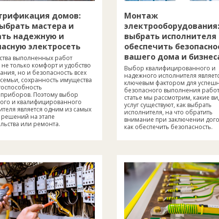
трификация домов:
Монтаж
выбрать мастера и
электрооборудования:
ать надежную и
выбрать исполнителя
пасную электросеть
обеспечить безопасно
вашего дома и бизнес
ества выполненных работ
 не только комфорт и удобство
Выбор квалифицированного и
ния, но и безопасность всех
надежного исполнителя являет
 семьи, сохранность имущества
ключевым фактором для успешн
тоспособность
безопасного выполнения работ.
оприборов. Поэтому выбор
статье мы рассмотрим, какие в
ого и квалифицированного
услуг существуют, как выбрать
ителя является одним из самых
исполнителя, на что обратить
 решений на этапе
внимание при заключении дого
льства или ремонта.
как обеспечить безопасность.