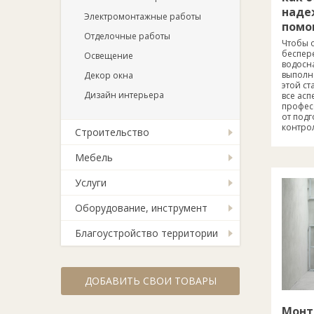
наде
Электромонтажные работы
помо
Отделочные работы
Чтобы 
беспер
Освещение
водосн
выполн
Декор окна
этой с
Дизайн интерьера
все ас
профес
от подг
контро
Строительство
Мебель
Услуги
Оборудование, инструмент
Благоустройство территории
ДОБАВИТЬ СВОИ ТОВАРЫ
Монт