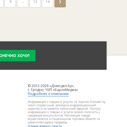
❯
9
...
13
14
ОНЕЧНО ХОЧУ!
© 2012-2026 «Домодел.by»,
г. Гродно, ЧУП «БарокМедиа»
Подробнее о компании
Информация о товарах и услугах на портале Domodel.by
носит справочный, рекламно-информационный
характер и не является публичной офертой. Полную
информацию о товарах и услугах можно получить у
продавцов-консультантов. Реализация товара
осуществляется в стационарном торговом объекте по
указанному адресу продавца.
Условия возврата средств