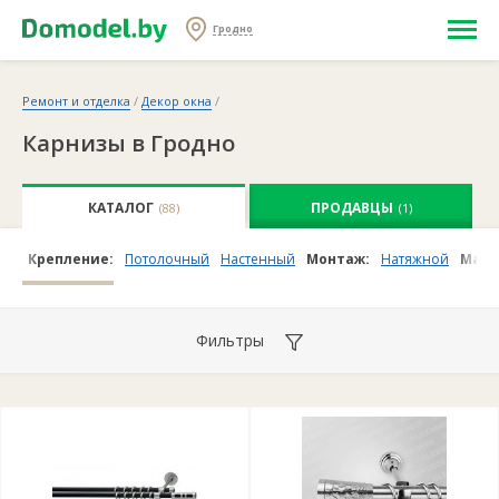
Гродно
Ремонт и отделка
/
Декор окна
/
Карнизы в Гродно
КАТАЛОГ
ПРОДАВЦЫ
(88)
(1)
Крепление:
Потолочный
Настенный
Монтаж:
Натяжной
Мате
Фильтры