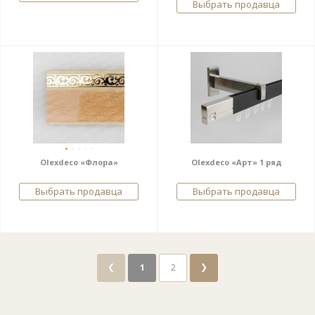
Выбрать продавца
Olexdeco «Флора»
Olexdeco «Арт» 1 ряд
Выбрать продавца
Выбрать продавца
❮
❯
1
2