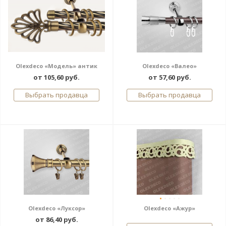
Olexdeco «Модель» антик
Olexdeco «Валео»
от 105,60 руб.
от 57,60 руб.
Выбрать продавца
Выбрать продавца
Olexdeco «Луксор»
Olexdeco «Ажур»
от 86,40 руб.