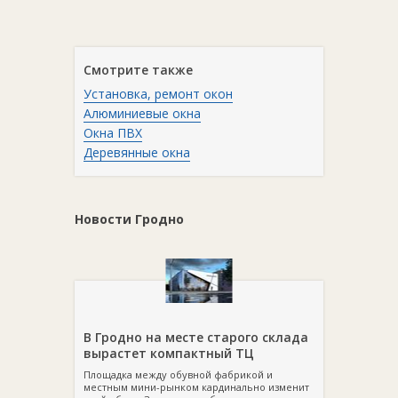
Смотрите также
Установка, ремонт окон
Алюминиевые окна
Окна ПВХ
Деревянные окна
Новости Гродно
В Гродно на месте старого склада
вырастет компактный ТЦ
Площадка между обувной фабрикой и
местным мини-рынком кардинально изменит