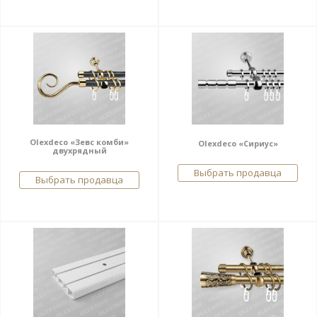
Olexdeco «Зевс комби»
Olexdeco «Сириус»
двухрядный
Выбрать продавца
Выбрать продавца