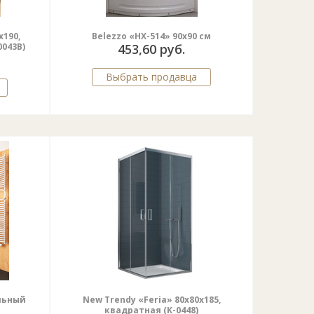
x190,
Belezzo «HX-514» 90x90 cм
0043B)
453,60 руб.
Выбрать продавца
альный
New Trendy «Feria» 80x80x185,
квадратная (K-0448)