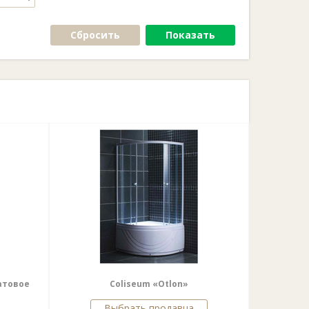
Сбросить
Показать
матовое
Coliseum «Otlon»
Выбрать продавца