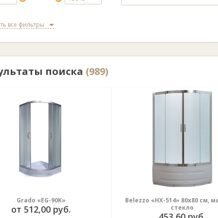
ть все фильтры
ультаты поиска
(989)
Grado «EG-90K»
Belezzo «HX-514» 80x80 cм, 
от 512,00 руб.
стекло
453,60 руб.