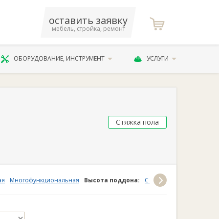
оставить заявку
мебель, стройка, ремонт
ОБОРУДОВАНИЕ, ИНСТРУМЕНТ
УСЛУГИ
Стяжка пола
ая
Многофункциональная
Высота поддона:
С низким поддоном
С 