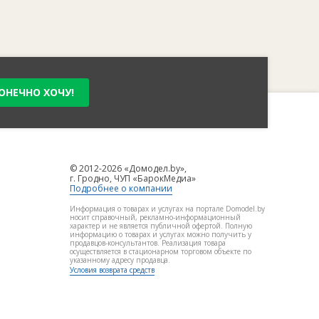
ОНЕЧНО ХОЧУ!
© 2012-2026 «Домодел.by»,
г. Гродно, ЧУП «БарокМедиа»
Подробнее о компании
Информация о товарах и услугах на портале Domodel.by
носит справочный, рекламно-информационный
характер и не является публичной офертой. Полную
информацию о товарах и услугах можно получить у
продавцов-консультантов. Реализация товара
осуществляется в стационарном торговом объекте по
указанному адресу продавца.
Условия возврата средств